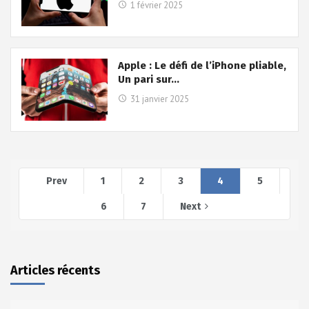
1 février 2025
Apple : Le défi de l’iPhone pliable,
Un pari sur…
31 janvier 2025
Prev
1
2
3
4
5
6
7
Next
Articles récents