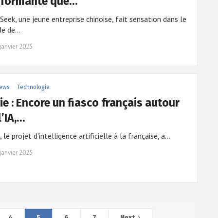
rformante que…
eek, une jeune entreprise chinoise, fait sensation dans le
e de…
janvier 2025
ews
Technologie
ie : Encore un fiasco français autour
l’IA,…
, le projet d'intelligence artificielle à la française, a…
janvier 2025
4
5
6
7
Next