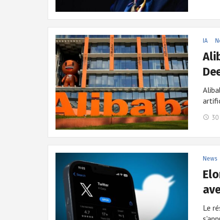
IA
N
Ali
Dee
Aliba
artif
30 
News
Elo
ave
Le ré
s'ap