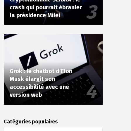
crash qui pourrait ébranler
la présidence Milei
Grok : le chatbot d’Elon
Musk élargit son
accessibilité avec une
version web
Catégories populaires