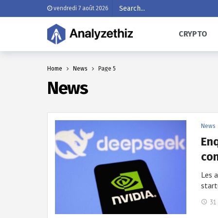
vendredi 7 août 2026
CRYPTO
Home
News
Page 5
News
News
Enq
con
Les a
start
31 