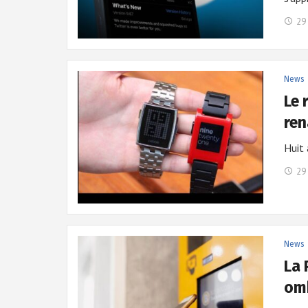
29 
News
Le 
re
Huit 
29 
News
La 
om