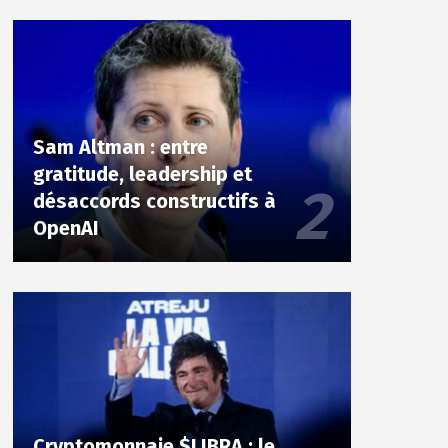
Sam Altman : entre
gratitude, leadership et
désaccords constructifs à
OpenAI
Cryptomonnaie $LIBRA : le