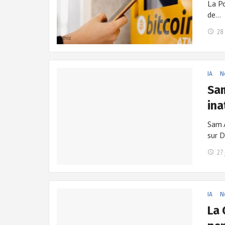
La Po
de…
28 
IA
N
Sam
ina
Sam 
sur 
27 
IA
N
La 