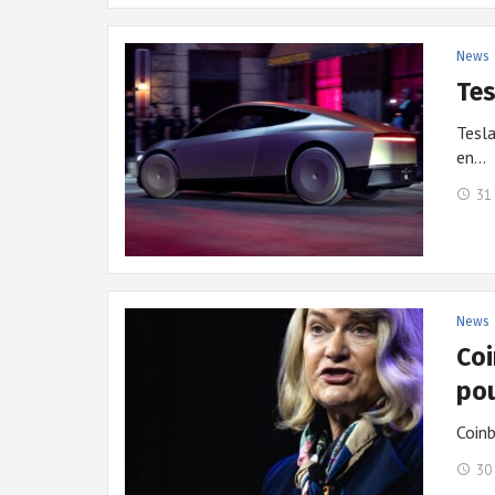
News
Tes
Tesla
en…
31 
News
Coi
pou
Coinb
30 