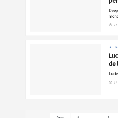
pe
DeepS
mond
27 
IA
N
Luc
de 
Lucie
27 
Prev
1
…
3