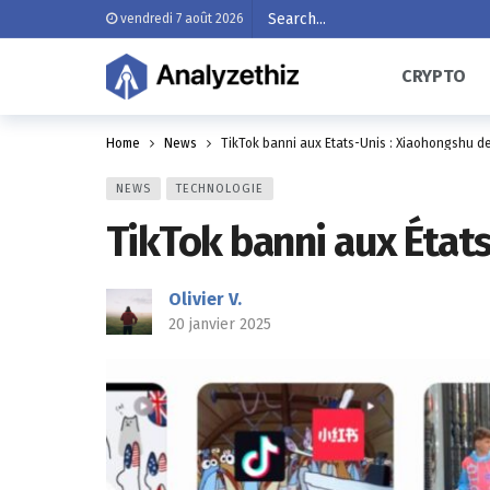
vendredi 7 août 2026
CRYPTO
Home
News
TikTok banni aux États-Unis : Xiaohongshu d
NEWS
TECHNOLOGIE
TikTok banni aux État
Olivier V.
20 janvier 2025