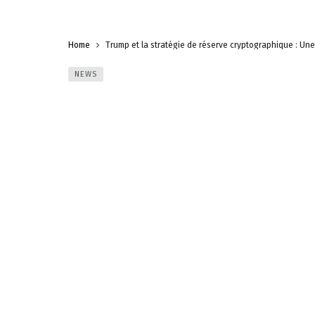
Home
Trump et la stratégie de réserve cryptographique : Un
NEWS
Trump et la stratégie 
marché des cryptomo
Olivier V.
3 mars 2025