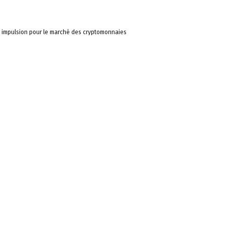
e impulsion pour le marché des cryptomonnaies
de réserve cryptographique :
nnaies