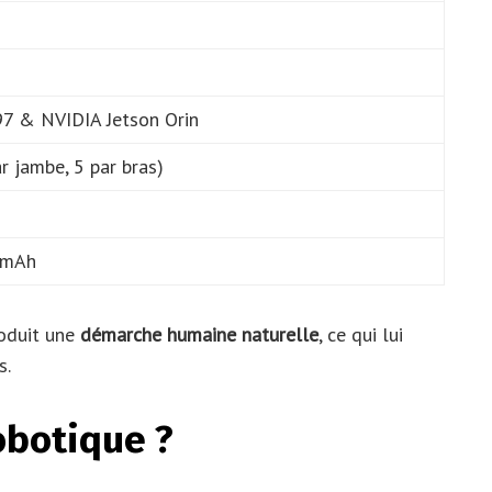
97 & NVIDIA Jetson Orin
r jambe, 5 par bras)
m
 mAh
roduit une
démarche humaine naturelle
, ce qui lui
s.
obotique ?