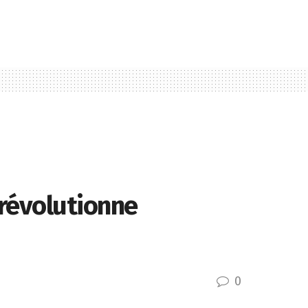
 révolutionne
0