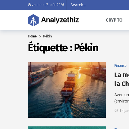
vendredi 7 août 2026
CRYPTO
Home
Pékin
Étiquette :
Pékin
Finance
La m
la C
Avec un
(enviro
14 ja