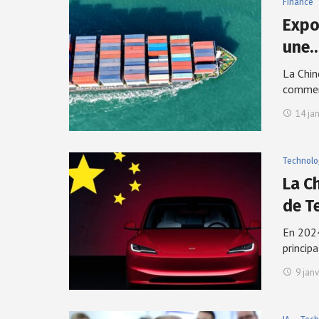
Finance
Expo
une
La Chin
comme
14 ja
Technolo
La C
de T
En 2024
princip
9 jan