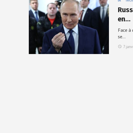
IA
Tech
Russi
en…
Face à 
se…
7 janv