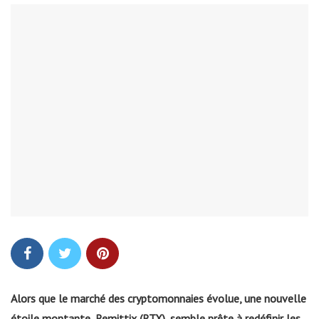
Alors que le marché des cryptomonnaies évolue, une nouvelle
étoile montante, Remittix (RTX), semble prête à redéfinir les