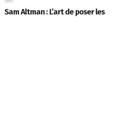
Sam Altman : L’art de poser les
bonnes questions à l’ère de l’IA
Olivier V.
0
24 janvier 2025