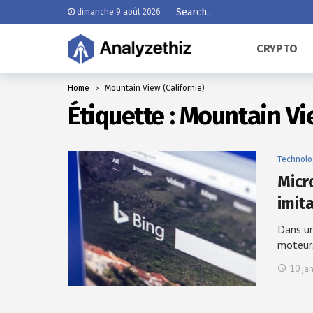
dimanche 9 août 2026
CRYPTO
Home
Mountain View (Californie)
Étiquette :
Mountain Vie
Technolo
Micr
imit
Dans un
moteur
10 ja