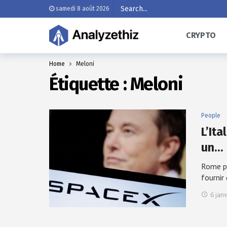
samedi 8 août 2026
CRYPTO
Home
Meloni
Étiquette :
Meloni
People
L’It
un…
Rome po
fournir
6 jan