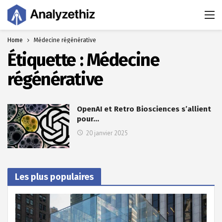
Home
Médecine régénérative
Étiquette :
Médecine
régénérative
OpenAI et Retro Biosciences s’allient
pour…
20 janvier 2025
Les plus populaires