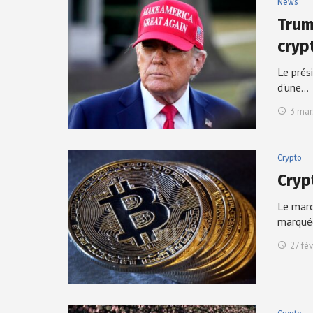
News
Trum
cryp
Le prés
d'une…
3 mar
Crypto
Cryp
Le marc
marqu
27 fév