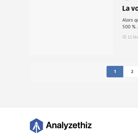
La v
Alors q
500 %
11 fé
1
2