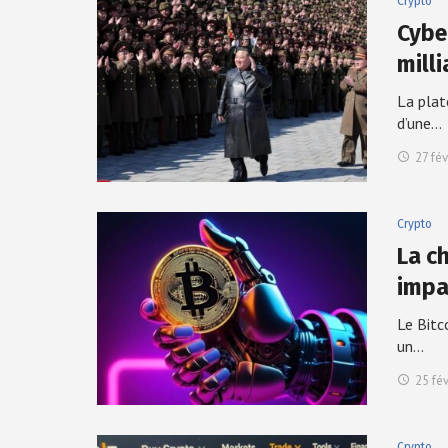
Crypto
Cyber
mill
La plat
d’une…
27 fév
Crypto
La ch
impa
Le Bitc
un…
25 fé
Crypto