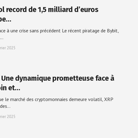
l record de 1,5 milliard d’euros
pe…
ace à une crise sans précédent Le récent piratage de Bybit,
s…
vrier 2025
: Une dynamique prometteuse face à
oin et…
ue le marché des cryptomonnaies demeure volatil, XRP
 des…
vrier 2025