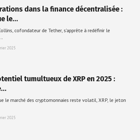
trations dans la finance décentralisée :
ue le…
ollins, cofondateur de Tether, s'apprête à redéfinir le
é…
vrier 2025
otentiel tumultueux de XRP en 2025 :
e…
ue le marché des cryptomonnaies reste volatil, XRP, le jeton
vrier 2025