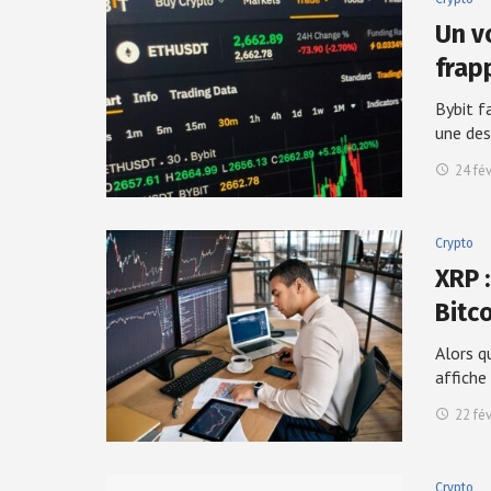
Un vo
frap
Bybit f
une de
24 fé
Crypto
XRP 
Bitc
Alors q
affiche
22 fé
Crypto