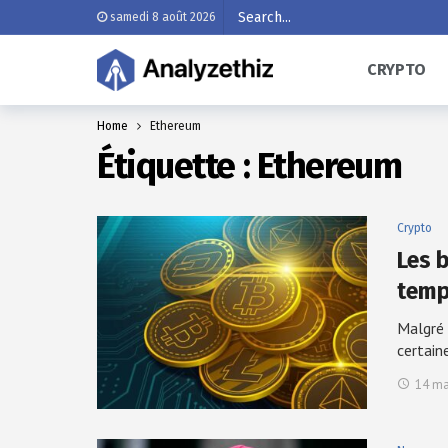
samedi 8 août 2026
CRYPTO
Home
Ethereum
Étiquette :
Ethereum
Crypto
Les b
temp
Malgré 
certain
14 ma