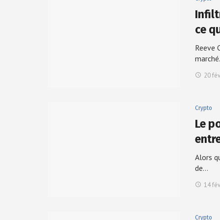
Infil
ce q
Reeve C
march
20 fé
Crypto
Le p
entr
Alors q
de…
14 fé
Crypto