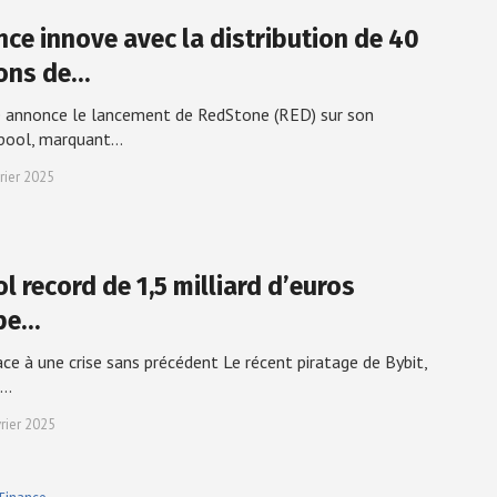
nce innove avec la distribution de 40
ions de…
 annonce le lancement de RedStone (RED) sur son
pool, marquant…
rier 2025
l record de 1,5 milliard d’euros
pe…
ace à une crise sans précédent Le récent piratage de Bybit,
s…
vrier 2025