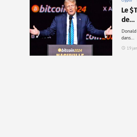
Crypto
Le $
de…
Donald 
dans…
19 ja