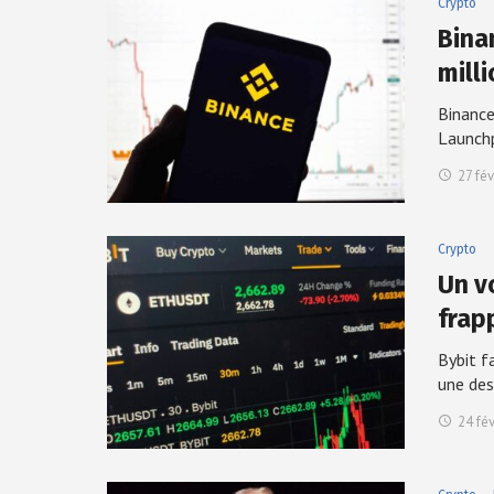
Crypto
Bina
mill
Binance
Launch
27 fév
Crypto
Un vo
frap
Bybit f
une de
24 fé