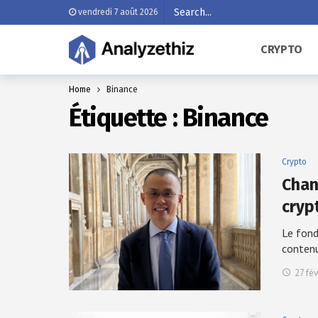
vendredi 7 août 2026
CRYPTO
Home
Binance
Étiquette :
Binance
Crypto
Chan
cryp
Le fond
conten
27 fév